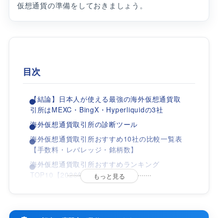
仮想通貨の準備をしておきましょう。
目次
【結論】日本人が使える最強の海外仮想通貨取
引所はMEXC・BingX・Hyperliquidの3社
海外仮想通貨取引所の診断ツール
海外仮想通貨取引所おすすめ10社の比較一覧表
【手数料・レバレッジ・銘柄数】
海外仮想通貨取引所おすすめランキング
TOP10【2026年8月最新】
もっと見る
1位：MEXCは現物手数料0%で2,000種類以上
の銘柄を取引できる
2位：BingXはコピートレード機能で初心者で