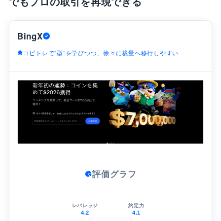
でもプロの取引を再現できる
BingX
コピトレで“型”を学びつつ、徐々に裁量へ移行しやすい
評価グラフ
レバレッジ
約定力
4.2
4.1