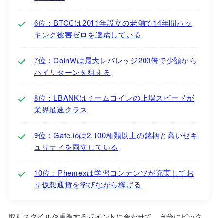
6位：BTCCは2011年設立の老舗で14年間ハッ
キング被害ゼロを達成している
7位：CoinWは最大レバレッジ200倍で少額から
ハイリターンを狙える
8位：LBANKはミームコインの上場スピードが
業界最速クラス
9位：Gate.ioは2,100種類以上の銘柄と高いセキ
ュリティを両立している
10位：Phemexは学習コンテンツが充実してお
り仮想通貨を学びながら稼げる
取引スタイルや重視するポイントに合わせて、自分にピッタ