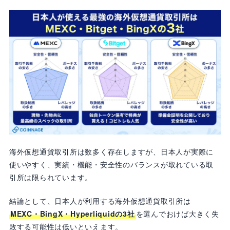
を受け取れる
bitcastleは口座開設とKYC完了だけで
30USDT（約4,500円）のボーナスが付与され
る
海外仮想通貨取引所を安全性・セキュリティの
高さで比較
BTCCは2011年設立で14年間ハッキング被害
ゼロの実績がある
LBANKは2016年以来ハッキング被害ゼロで3
カ国の金融ライセンスを取得している
海外仮想通貨取引所の取引高・流動性世界ラン
キング【2026年最新】
海外仮想通貨取引所は数多く存在しますが、日本人が実際に
MEXCは新規上場と高ボラティリティトーク
使いやすく、実績・機能・安全性のバランスが取れている取
ンの取引で流動性が支えられている
引所は限られています。
KuCoinは中型・新興トークンの早期上場に強
く流動性が分散している
結論として、日本人が利用する海外仮想通貨取引所は
MEXC・BingX・Hyperliquidの3社
を選んでおけば大きく失
海外仮想通貨取引所の選び方【5つのポイント】
敗する可能性は低いといえます。