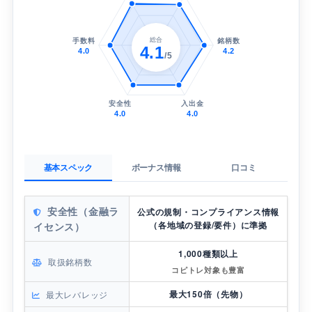
総合
手数料
銘柄数
4.1
4.0
4.2
/5
安全性
入出金
4.0
4.0
基本スペック
ボーナス情報
口コミ
安全性（金融ラ
公式の規制・コンプライアンス情報
（各地域の登録/要件）に準拠
イセンス）
1,000種類以上
取扱銘柄数
コピトレ対象も豊富
最大150倍（先物）
最大レバレッジ