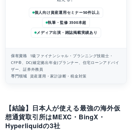
海外仮想通貨取引所を手数料で比較【現物・先
物手数料】
個人向け資産運用セミナー50件以上
【現物・先物の手数料最安！】MEXCがメイ
執筆・監修 3500本超
カー0%・テイカー0.05%で最安
メディア出演・雑誌掲載実績あり
Kucoinは取引量が多い人におすすめ！マイナ
ス手数料で手数料が貰える
海外仮想通貨取引所をレバレッジ倍率で比較
保有資格
1級ファイナンシャル・プランニング技能士・
【最大500倍も可能】
CFP®、DC(確定拠出年金)プランナー、住宅ローンアドバイ
MEXCはBTC・ETHで最大500倍のレバレッジ
ザー、証券外務員
取引ができる
専門領域
資産運用・家計診断・税金対策
CoinWは最大200倍のレバレッジに対応して
いる
海外仮想通貨取引所をボーナス・キャンペーン
で比較【2026年8月最新】
【結論】日本人が使える最強の海外仮
MEXCは新規登録で最大150万円相当のボーナ
想通貨取引所はMEXC・BingX・
スがもらえる
Hyperliquidの3社
BingXは入金ボーナスで最大8,020+USDT相当