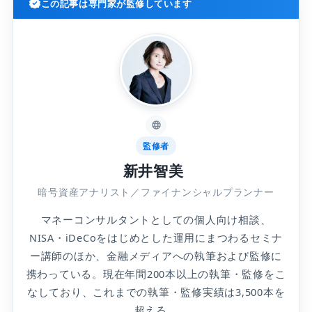
この記事は専門家が監修しています
もプロの取引を再現できる
3位：Zoomexは日本語対応が手厚くクレジッ
トカードで仮想通貨を購入できる
4位：Hyperliquidはウォレット接続だけで使
える分散型取引所で手数料が業界最安水準
5位：KuCoinは取引量に応じて手数料還元を
受けられる
6位：BTCCは2011年設立の老舗で14年間ハ
監修者
ッキング被害ゼロを達成している
新井智美
7位：CoinWは最大レバレッジ200倍で少額か
らハイリターンを狙える
暗号資産アナリスト／ファイナンシャルプランナー
8位：LBANKはミームコインの上場スピード
マネーコンサルタントとしての個人向け相談、
が業界最速クラス
NISA・iDeCoをはじめとした運用にまつわるセミナ
9位：Gate.ioは2,100種類以上の銘柄と高いセ
ー講師のほか、金融メディアへの執筆および監修に
キュリティを両立している
携わっている。現在年間200本以上の執筆・監修をこ
10位：Phemexは学習コンテンツが充実して
なしており、これまでの執筆・監修実績は3,500本を
おり仮想通貨を学びながら稼げる
超える。