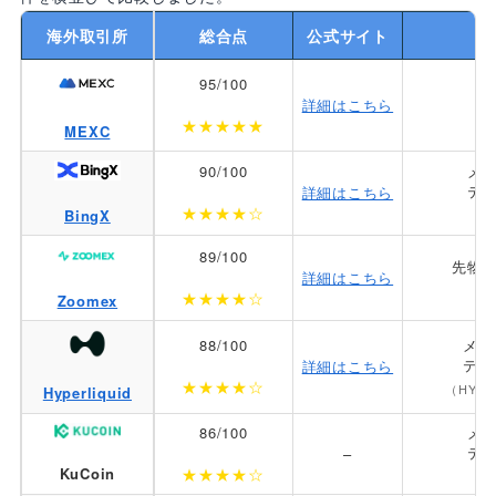
海外取引所
総合点
公式サイト
95/100
先
詳細はこちら
★★★★★
（
MEXC
90/100
メイ
テイ
詳細はこちら
★★★★☆
BingX
（
89/100
先物メ
詳細はこちら
★★★★☆
Zoomex
88/100
メイ
テイ
詳細はこちら
★★★★☆
（HYP
Hyperliquid
86/100
メイ
テイ
–
★★★★☆
KuCoin