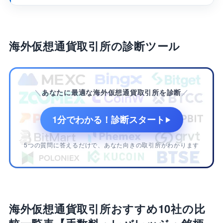
ップロスを入れて損失を抑える
海外仮想通貨取引所に関するよくある質問
海外仮想通貨取引所を利用するのは違法です
海外仮想通貨取引所の診断ツール
か？
海外取引所を使っても確定申告は必要です
か？
海外取引所に日本円を直接入金できますか？
あなたに最適な海外仮想通貨取引所を診断
海外取引所と国内取引所のどちらがおすすめ
ですか？
1分でわかる！診断スタート
▶
海外仮想通貨取引所は手数料重視ならMEXC・ボ
ーナス重視ならBingXがおすすめ！
5つの質問に答えるだけで、あなた向きの取引所がわかります
海外仮想通貨取引所おすすめ10社の比