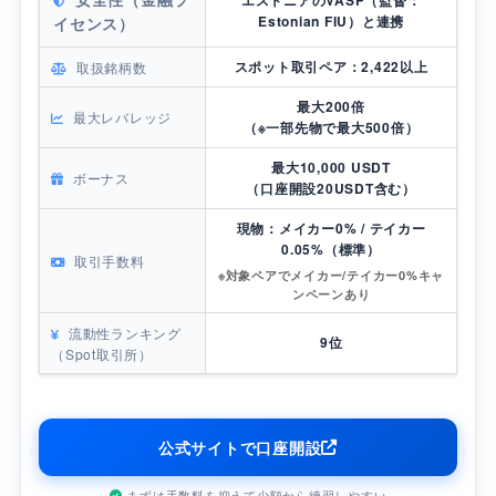
Estonian FIU）と連携
イセンス）
スポット取引ペア：2,422以上
取扱銘柄数
最大200倍
最大レバレッジ
（※一部先物で最大500倍）
最大10,000 USDT
ボーナス
（口座開設20USDT含む）
現物：メイカー0% / テイカー
0.05%（標準）
取引手数料
※対象ペアでメイカー/テイカー0%キャ
ンペーンあり
流動性ランキング
9位
（Spot取引所）
公式サイトで口座開設
まずは手数料を抑えて少額から練習しやすい