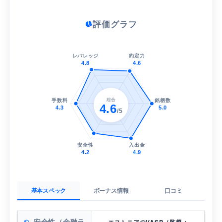
評価グラフ
レバレッジ
約定力
4.8
4.6
総合
手数料
銘柄数
4.6
4.3
5.0
/5
安全性
入出金
4.2
4.9
基本スペック
ボーナス情報
口コミ
安全性（金融ラ
エストニアのVASP（監督：