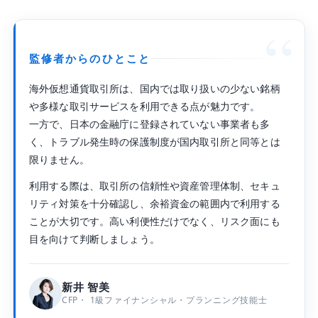
益を得られる
“
海外仮想通貨取引所を利用するデメリット4つ
日本の金融庁未登録の取引所はハッキング被
監修者からのひとこと
害時に日本の法律で保護されない
金融庁から警告を受けており将来的に利用制
海外仮想通貨取引所は、国内では取り扱いの少ない銘柄
限される可能性がある
や多様な取引サービスを利用できる点が魅力です。
日本円の直接入金に対応しておらず国内取引
一方で、日本の金融庁に登録されていない事業者も多
所経由で仮想通貨の送金が必要
く、トラブル発生時の保護制度が国内取引所と同等とは
利益は雑所得扱いで最大55%の税金が発生す
限りません。
る
利用する際は、取引所の信頼性や資産管理体制、セキュ
海外仮想通貨取引所を安全に利用するための対
リティ対策を十分確認し、余裕資金の範囲内で利用する
策3つ
ことが大切です。高い利便性だけでなく、リスク面にも
二段階認証とフィッシング対策コードを必ず
目を向けて判断しましょう。
設定する
大きな資産はハードウェアウォレットで管理
する
新井 智美
CFP・ 1級ファイナンシャル・プランニング技能士
先物取引でレバレッジを適用する場合はスト