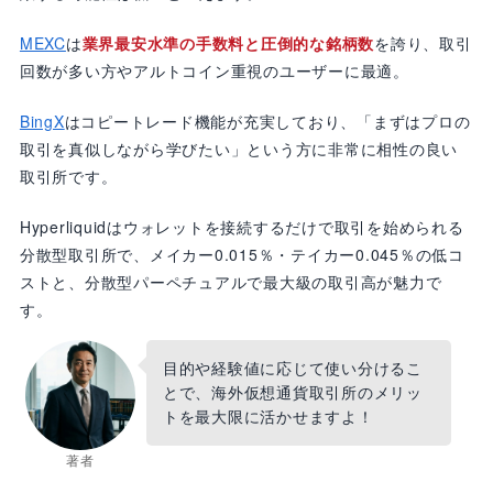
取り扱い銘柄数が多い取引所を選ぶ
取引手数料が安い取引所を選ぶ
MEXC
は
業界最安水準の手数料と圧倒的な銘柄数
を誇り、取引
流動性・約定力が高い取引所を選ぶ
回数が多い方やアルトコイン重視のユーザーに最適。
コールドウォレットの保管率が高くマルチシ
BingX
はコピートレード機能が充実しており、「まずはプロの
グ対応の取引所を選ぶ
取引を真似しながら学びたい」という方に非常に相性の良い
ボーナスやキャンペーンが豊富な取引所を選
取引所です。
ぶ
海外仮想通貨取引所を利用するメリット5つ
Hyperliquidはウォレットを接続するだけで取引を始められる
最大500倍のハイレバレッジで少額から大きな
分散型取引所で、メイカー0.015％・テイカー0.045％の低コ
利益を狙える
ストと、分散型パーペチュアルで最大級の取引高が魅力で
2,000種類以上の銘柄を取引でき国内では買え
す。
ないアルトコインに投資できる
ゼロカットシステムで追証が発生せず借金リ
目的や経験値に応じて使い分けるこ
スクがない
とで、海外仮想通貨取引所のメリッ
トを最大限に活かせますよ！
口座開設ボーナスで自己資金ゼロから取引を
始められる
著者
新規上場コインをいち早く取引でき先行者利