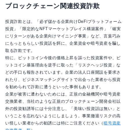
ブロックチェーン関連投資詐欺
投資詐欺とは、「必ず儲かる企業向けDeFiプラットフォーム
投資」「限定的なNFTマーケットプレイス構築案件」「確実
にリターンがある企業向けマイニング事業」など、言葉巧み
にもっともらしい投資話を餌に、企業資金や暗号資産を騙し
取る詐欺です。
特に、ビットコイン今後の価格上昇を謳った投資案件や、ビ
ットコイン暴落理由を逆手に取った「リスクヘッジ投資」な
どの手口も報告されています。企業の法人口座開設を要求さ
れたり、ビジネスマッチングサイトで出会った業者から投資
を勧められて詐欺に遭うといった事例もあります。
企業が被害に遭わないためには、正規の金融機関や暗号資産
交換業者、当社のような正規のブロックチェーン開発会社以
外の投資勧誘等には十分注意し、「美味い投資話は無い」と
いうことを忘れないようにしましょう。事業撤退リスクの高
い怪しい業者からの勧誘には特にご注意ください（
暗号資産
交換業者一覧
）。