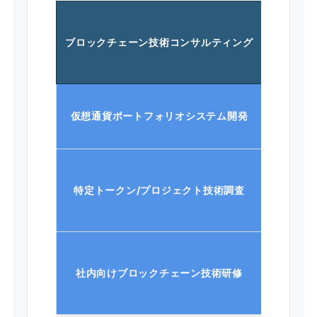
¥300,00
技術選定
ブロックチェーン技術コンサルティング
イザリー
都度お見
仮想通貨ポートフォリオシステム開発
要件定義
¥150,00
ホワイト
特定トークン/プロジェクト技術調査
トラクト
¥200,00
企業様の
社内向けブロックチェーン技術研修
ム作成と